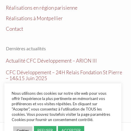
Réalisations en région parisienne
Réalisations à Montpellier
Contact
Dernières actualités
Actualité CFC Développement – ARION III
CFC Développement – 24H Relais Fondation St Pierre
– 14&15 Juin 2025
CFC Développement Actualité du Parc Ariane
Nous utilisons des cookies sur notre site web pour vous
offrir l'expérience la plus pertinente en mémorisant vos
CFC Développement Parc Club du Millénaire
préférences et vos visites répétées. En cliquant sur
Montpellier
"Accepter", vous consentez à l'utilisation de TOUS les
cookies. Vous pouvez toutefois visiter la page paramètres
Cookies pour fournir un consentement contrôlé.
REFUSER
ACCEPTER
Cookies